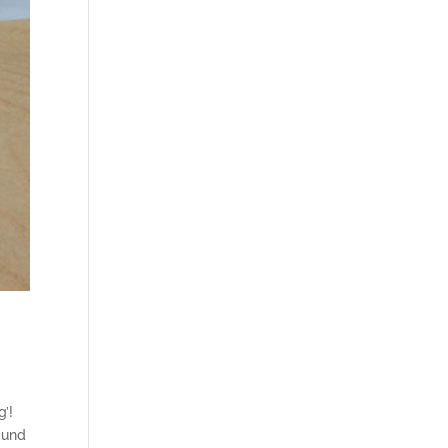
g’!
 und